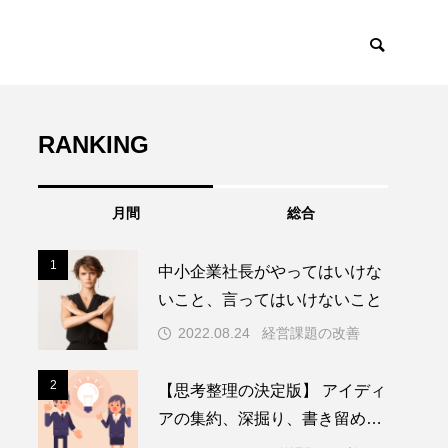
RANKING
月間
総合
1
1
中小企業社長がやってはいけな
いこと、言ってはいけないこと
2022.08.24
経営課題の改善
2
2
【思考整理の決定版】 アイディ
アの集約、深掘り、書き留める
アプリを紹介